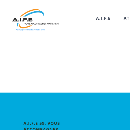
Passer
au
A.I.F.E
AT
contenu
A.I.F.E 59, VOUS
ACCOMPAGNER